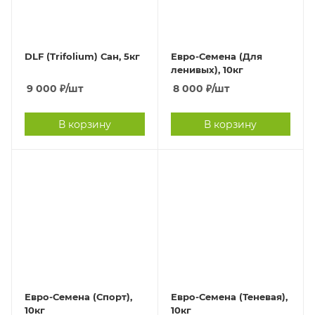
DLF (Trifolium) Сан, 5кг
Евро-Семена (Для
ленивых), 10кг
9 000
₽
/шт
8 000
₽
/шт
В корзину
В корзину
Евро-Семена (Спорт),
Евро-Семена (Теневая),
10кг
10кг