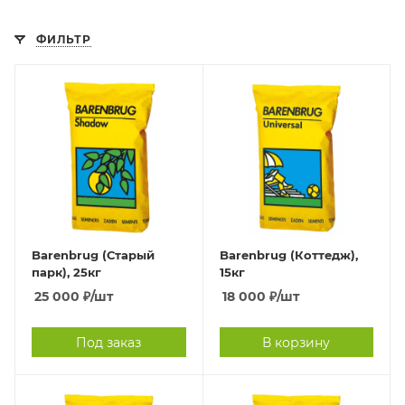
ФИЛЬТР
Barenbrug (Старый
Barenbrug (Коттедж),
парк), 25кг
15кг
25 000
₽
/шт
18 000
₽
/шт
Под заказ
В корзину