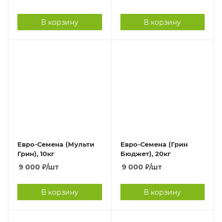
В корзину
В корзину
Евро-Семена (Мульти
Евро-Семена (Грин
Грин), 10кг
Бюджет), 20кг
9 000
₽
/шт
9 000
₽
/шт
В корзину
В корзину