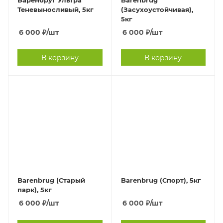
Баренбруг Ультра
Barenbrug
Теневыносливый, 5кг
(Засухоустойчивая),
5кг
6 000
₽
/шт
6 000
₽
/шт
В корзину
В корзину
Barenbrug (Старый
Barenbrug (Спорт), 5кг
парк), 5кг
6 000
₽
/шт
6 000
₽
/шт