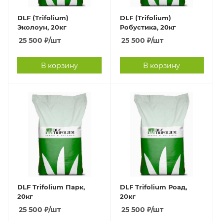
DLF (Trifolium)
DLF (Trifolium)
Эколоун, 20кг
Робустика, 20кг
25 500
₽
/шт
25 500
₽
/шт
В корзину
В корзину
DLF Trifolium Парк,
DLF Trifolium Роад,
20кг
20кг
25 500
₽
/шт
25 500
₽
/шт