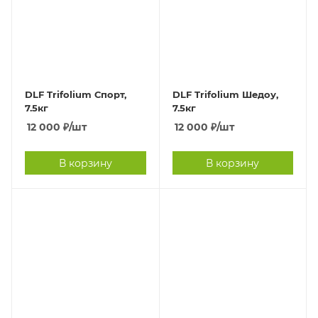
DLF Trifolium Спорт,
DLF Trifolium Шедоу,
7.5кг
7.5кг
12 000
₽
/шт
12 000
₽
/шт
В корзину
В корзину