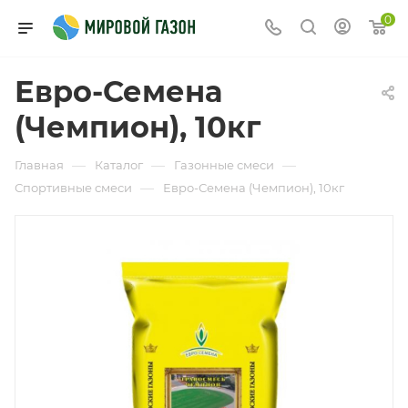
0
Евро-Семена
(Чемпион), 10кг
—
—
—
Главная
Каталог
Газонные смеси
—
Спортивные смеси
Евро-Семена (Чемпион), 10кг