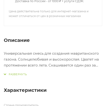
Доставка по России - от 1000 ₽ + услуги СДЭК.
Цена действительна только для интернет-магазина и
может отличаться от цен в розничных магазинах
Описание
Универсальная смесь для создания мавританского
газона. Солнцелюбивая и высокорослая. Цватет на
протяжении всего лета. Скашивается один раз за
сезон (в конце лета). Норма высева 2-4 кг на 100 м2.
Соответствуют ГОСТ Р 52325-2005
Характеристики
Страна производитель