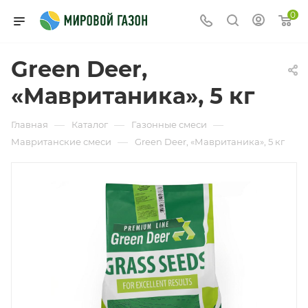
0
Green Deer,
«Мавританика», 5 кг
—
—
—
Главная
Каталог
Газонные смеси
—
Мавританские смеси
Green Deer, «Мавританика», 5 кг