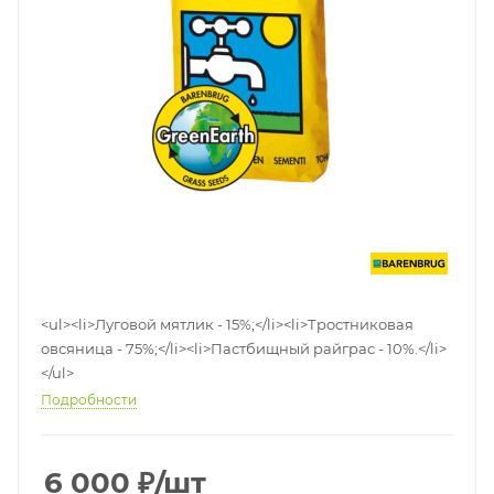
<ul><li>Луговой мятлик - 15%;</li><li>Тростниковая
овсяница - 75%;</li><li>Пастбищный райграс - 10%.</li>
</ul>
Подробности
6 000
₽
/шт