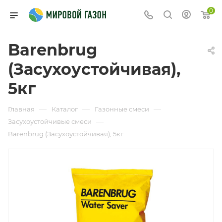
0
Barenbrug
(Засухоустойчивая),
5кг
—
—
—
Главная
Каталог
Газонные смеси
—
Засухоустойчивые смеси
Barenbrug (Засухоустойчивая), 5кг