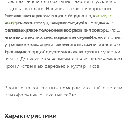
предназначена для создания газонов в условиях
недостатка влаги. Наличие развитой корневой
Специалисты рекомендуют покупать
газонную
системы позволяет газонной траве подолгу
смесь
этого сорта для применения в теплых
выдерживать засушливую погоду без осадков и
регионах России. Семена собраны в пропорциях,
полива. Кроме того, она невосприимчива к
адаптированных под жаркий климат. Частый полив
воздействию прямых солнечных лучей, не
и низкие температуры могут привести к гибели
утрачивает насыщенный зеленый цвет и внешнюю
Для посева подойдут хорошо освещенные участки
травы уже через пару лет после посева.
свежесть.
земли. Допускаются незначительные затемнения от
крон лиственных деревьев и кустарников.
Звоните по контактным номерам, уточняйте детали
или оформляйте заказ на сайте.
Характеристики