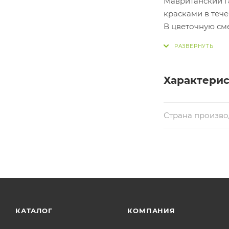
Мавританский га
красками в тече
В цветочную сме
красильный, че
калифорнийская
лобулярия морс
дамасская, кале
Характери
Страна произво
КАТАЛОГ
КОМПАНИЯ