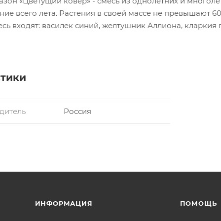
зон «Цветущий ковёр» - смесь из однолетних и многолет
ние всего лета. Растения в своей массе не превышают 60
сь входят: василек синий, желтушник Аллиона, кларкия 
рнокорень приятный, дельфиниум Аякса, гвоздика турец
, гайлардия остистая, гипсофила изящная, иберис зонти
кая, мак самосейка /смолевка армиревидная, ратибида 
ндула.
стики
дитель
Россия
ИНФОРМАЦИЯ
ПОМОЩЬ