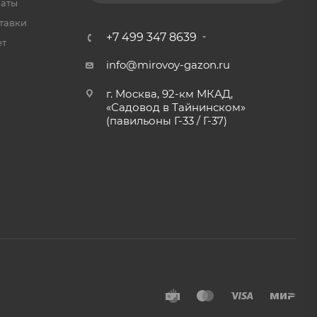
латы
тавки
+7 499 347 8639
ет
info@mirovoy-gazon.ru
г. Москва, 92-км МКАД,
«Садовод в Тайнинском»
(павильоны Г-33 / Г-37)