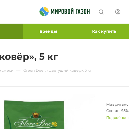
Бренды
Как купить
ковёр», 5 кг
—
 смеси
Green Deer, «Цветущий ковёр», 5 кг
Мавританск
Состав: 95
Подробнос