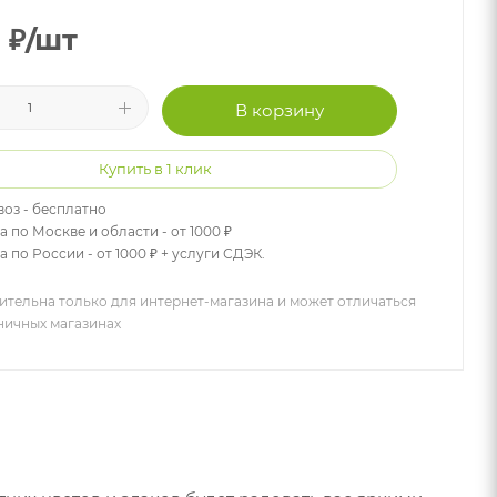
0
₽
/шт
В корзину
Купить в 1 клик
оз - бесплатно
а по Москве и области - от 1000 ₽
 по России - от 1000 ₽ + услуги СДЭК.
ительна только для интернет-магазина и может отличаться
зничных магазинах