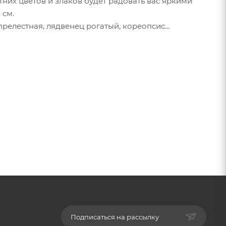
них цветов и злаков будет радовать вас яркими
 см.
прелестная, лядвенец рогатый, кореопсис
кая, диморфотека выемчатая, эcшольция
чный, лен крупноцветковый, лен многолетний,
колоновидная, рудбекия волосистая, нигела
Подписаться на рассылку