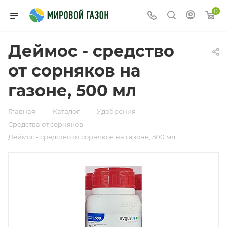
0
Деймос - средство
от сорняков на
газоне, 500 мл
—
—
—
Главная
Каталог
Удобрения
—
Средства от сорняков
Деймос - средство от сорняков на газоне, 500 мл