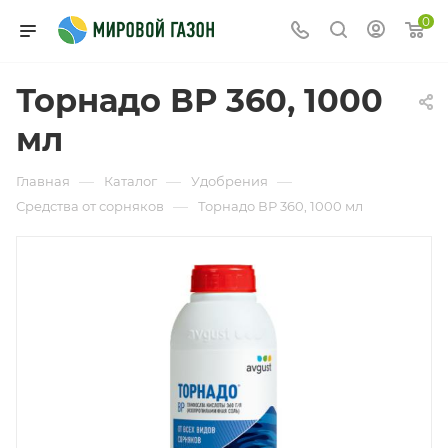
0
Торнадо ВР 360, 1000
мл
—
—
—
Главная
Каталог
Удобрения
—
Средства от сорняков
Торнадо ВР 360, 1000 мл