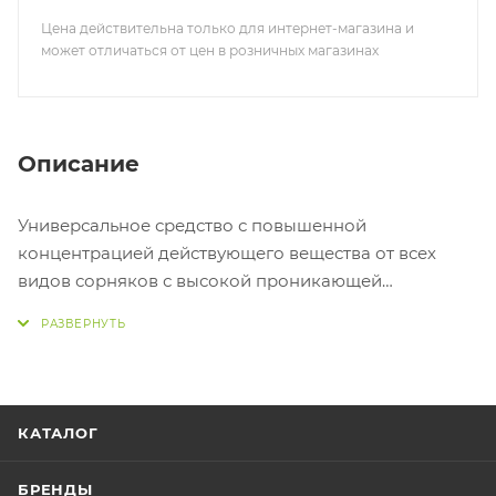
Цена действительна только для интернет-магазина и
может отличаться от цен в розничных магазинах
Описание
Универсальное средство с повышенной
концентрацией действующего вещества от всех
видов сорняков с высокой проникающей
способностью. Вызывает полную гибель растений
и их корневой системы, эффективно уничтожает
более 55 видов сорных растений, в т.ч. вьюнок,
бодяк, пырей и другие.
КАТАЛОГ
БРЕНДЫ