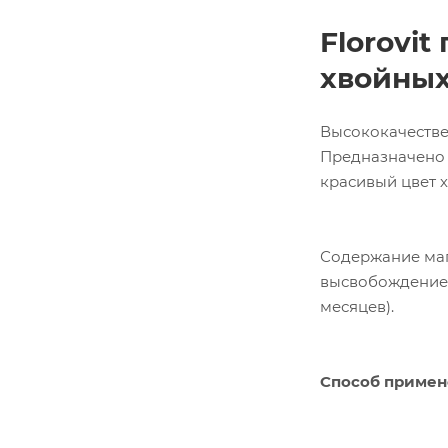
Florovi
хвойных
Высококачестве
Предназначено к
красивый цвет х
Содержание маг
высвобождение 
месяцев).
Способ примен