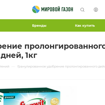
Бренды
Как купить
рение пролонгированного
дней, 1кг
—
стений
Гранулированное удобрение пролонгированного действ