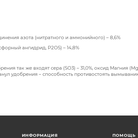
динения азота (нитратного и аммонийного) – 8,6%
форный ангидрид, P2O5) – 14,8%
рения так же входят сера (SO3) – 31,0%, оксид Магния (MgO
анул удобрения – способность противостоять вымывани
ИНФОРМАЦИЯ
ПОМОЩЬ