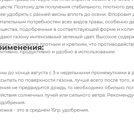
ществ. Поэтому для получения стабильного, плотного д
 ее удобрять с ранней весны вплоть до осени. Флоровит
питательным потребностям всех видов травы, особенно 
щества, подобранные в соответствующей форме и количе
 дерн становится плотным и крепким, что противодейств
рименения:
ктивно, продуктивно и удобно в использовании.
ны до конца августа с 3-х недельными промежутками в до
ыпать по поверхности газона, лучше всего после того, 
ения не предвидится дождь, то необходимо обильно пол
йствия солнечных лучей или сильного ветра. Рекомендуе
удобрения.
ожка - это в среднем 15гр. удобрения.