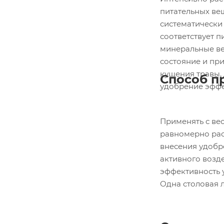
питательных ве
систематически
соответствует 
минеральные ве
состояние и придают газону интенсивный зеленый цвет. Высокое содержание азота в удобрении улучшает интенсивность
кущения травы,
Способ п
удобрение эффе
Применять с вес
равномерно расс
внесения удобр
активного возде
эффективность 
Одна столовая л