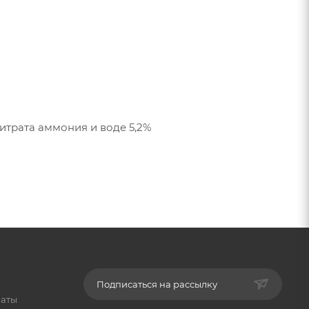
(P2O5) Фосфорный ангидрид растворимый в нейтральном растворе цитрата аммония и воде 5,2%
Подписаться на рассылку
латы