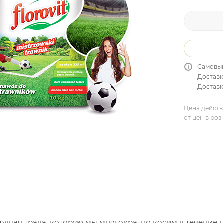
Самовыв
Доставк
Доставка
Цена действ
от цен в ро
тущая трава, которую мы многократно косим в течение г