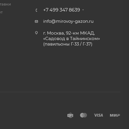
тавки
+7 499 347 8639
ет
info@mirovoy-gazon.ru
г. Москва, 92-км МКАД,
«Садовод в Тайнинском»
(павильоны Г-33 / Г-37)