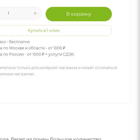
В корзину
Купить в 1 клик
оз - бесплатно
а по Москве и области - от 1000 ₽
 по России - от 1000 ₽ + услуги СДЭК.
ительна только для интернет-магазина и может отличаться
зничных магазинах
ода, берет из почвы большое количество