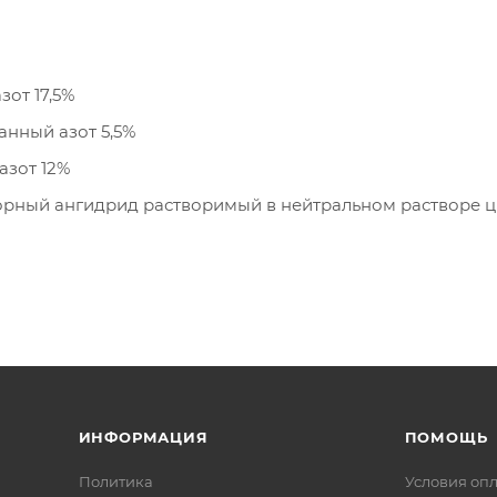
(N) Твердый азот 17,5%
(N) Нитрированный азот 5,5%
(N) Амидный азот 12%
(P2O5) Фосфорный ангидрид растворимый в воде 3,4%
(K2O) Оксид калия растворимый в воде 9%
(SO3) Твердый трехоксид серы 26%
(Fe) Твердое железо 4%.
ИНФОРМАЦИЯ
ПОМОЩЬ
Политика
Условия оп