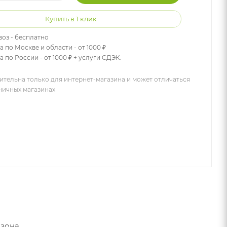
Купить в 1 клик
оз - бесплатно
а по Москве и области - от 1000 ₽
 по России - от 1000 ₽ + услуги СДЭК.
ительна только для интернет-магазина и может отличаться
зничных магазинах
зона.