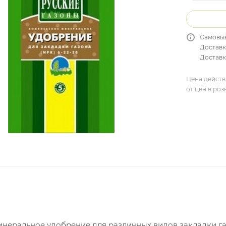
Самовыв
Доставк
Доставка
Цена действ
от цен в ро
неральное удобрение для различных видов закладки га