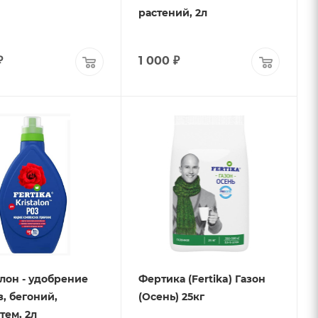
растений, 2л
₽
1 000
₽
лон - удобрение
Фертика (Fertika) Газон
з, бегоний,
(Осень) 25кг
тем, 2л