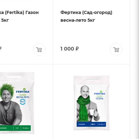
а (Fertika) Газон
Фертика (Сад-огород)
 5кг
весна-лето 5кг
₽
1 000
₽