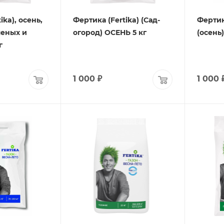
ika), осень,
Фертика (Fertika) (Сад-
Фертик
леных и
огород) ОСЕНЬ 5 кг
(осень)
г
1 000
₽
1 000