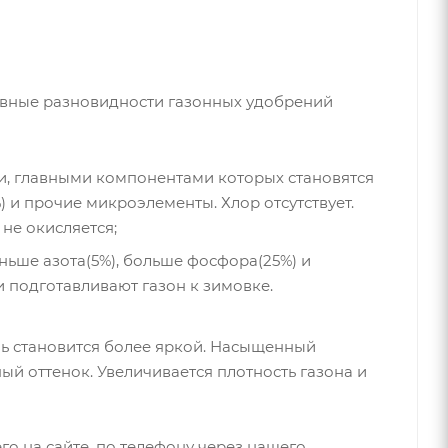
новные разновидности газонных удобрений
, главными компонентами которых становятся
%) и прочие микроэлементы. Хлор отсутствует.
не окисляется;
ьше азота(5%), больше фосфора(25%) и
и подготавливают газон к зимовке.
ь становится более яркой. Насыщенный
ый оттенок. Увеличивается плотность газона и
го на сайте, по телефону через нашего