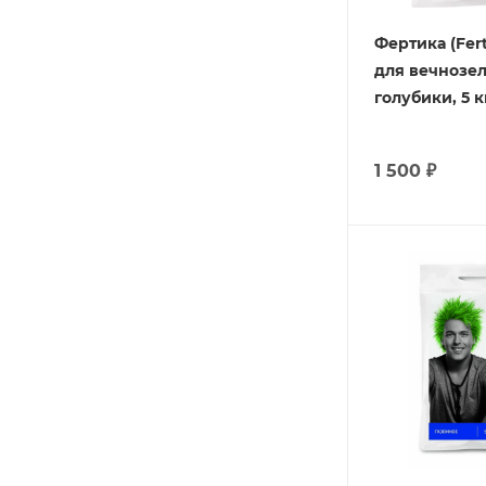
Фертика (Fert
для вечнозе
голубики, 5 к
1 500
₽