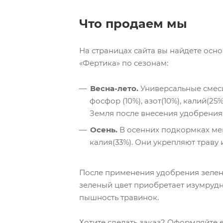
Что продаем мы
На страницах сайта вы найдете ос
«Фертика» по сезонам:
Весна-лето.
Универсальные смеси
фосфор (10%), азот(10%), калий(25
Земля после внесения удобрения 
Осень.
В осенних подкормках мен
калия(33%). Они укрепляют траву 
После применения удобрения зелен
зеленый цвет приобретает изумрудн
пышность травинок.
Хотите сделать заказ? Оформляйте е