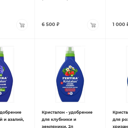
6 500
₽
1 000
удобрение
Кристалон - удобрение
Криста
й и азалий,
для клубники и
для ро
земляники, 2л
хризан