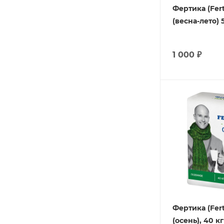
Фертика (Fert
(весна-лето) 
1 000
₽
Фертика (Fert
(осень), 40 кг