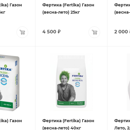
ika) Газон
Фертика (Fertika) Газон
Фертик
5кг
(весна-лето) 25кг
(весна-
4 500
₽
2 000
ika) Газон
Фертика (Fertika) Газон
Фертик
(весна-лето) 40кг
Лето, 2