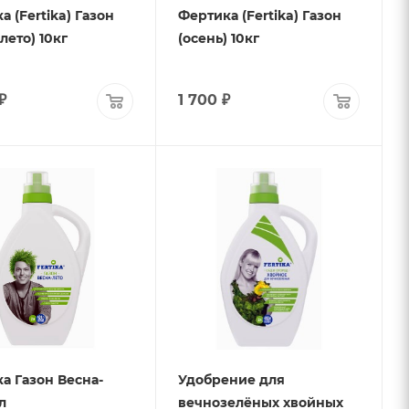
а (Fertika) Газон
Фертика (Fertika) Газон
лето) 10кг
(осень) 10кг
₽
1 700
₽
а Газон Весна-
Удобрение для
л
вечнозелёных хвойных