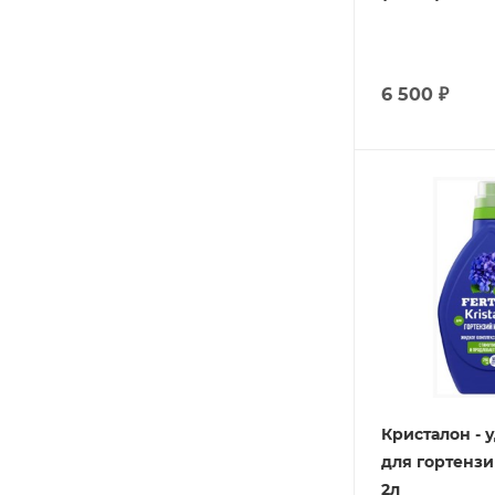
6 500
₽
Кристалон - 
для гортензи
2л