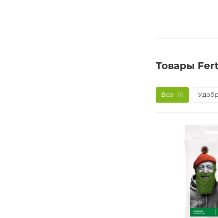
Товары Fer
Все
16
Удобр